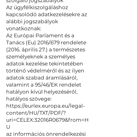
szolgáló jogszabályok
Az ügyfélkiszolgáláshoz
kapcsolódó adatkezelésekre az
alábbi jogszabályok
vonatkoznak:
Az Európai Parlament és a
Tanács (Eu) 2016/679 rendelete
(2016. április 27.) a természetes
személyeknek a személyes
adatok kezelése tekintetében
történő védelméről és az ilyen
adatok szabad áramlásáról,
valamint a 95/46/EK rendelet
hatályon kívül helyezéséről,
hatályos szövege:
https://eurlex.europa.eu/legal-
content/HU/TXT/PDF/?
uri=CELEX:32016R0679&from=H
U
az információs önrendelkezési