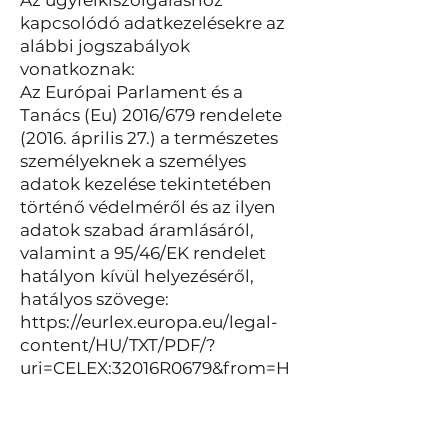
Az ügyfélkiszolgáláshoz
kapcsolódó adatkezelésekre az
alábbi jogszabályok
vonatkoznak:
Az Európai Parlament és a
Tanács (Eu) 2016/679 rendelete
(2016. április 27.) a természetes
személyeknek a személyes
adatok kezelése tekintetében
történő védelméről és az ilyen
adatok szabad áramlásáról,
valamint a 95/46/EK rendelet
hatályon kívül helyezéséről,
hatályos szövege:
https://eurlex.europa.eu/legal-
content/HU/TXT/PDF/?
uri=CELEX:32016R0679&from=H
U
az információs önrendelkezési
jogról és az