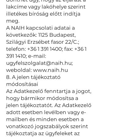
lakcíme vagy lakóhelye szerint
illetékes bíróság előtt indítja
meg.
A NAIH kapcsolati adatai a
következők: 1125 Budapest,
Szilágyi Erzsébet fasor 22/C.;
telefon:
+36 1 391 1400
; fax:
+36 1
391 1410
; e-mail:
ugyfelszolgalat@naih.hu
;
weboldal:
www.naih.hu
8. A jelen tájékoztató
módosításai
Az Adatkezelő fenntartja a jogot,
hogy bármikor módosítsa a
jelen tájékoztatót. Az Adatkezelő
adott esetben levélben vagy e-
mailben és minden esetben a
vonatkozó jogszabályok szerint
tájékoztatja az ügyfeleket az