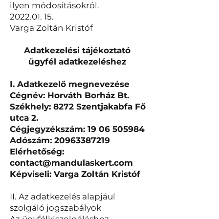
ilyen módosításokról.
2022.01. 15
.
Varga Zoltán Kristóf
Adatkezelési tájékoztató
ügyfél adatkezeléshez
I. Adatkezelő megnevezése
Cégnév: Horváth Borház Bt.
Székhely: 8272 Szentjakabfa Fő
utca 2.
Cégjegyzékszám:
19 06 505984
Adószám:
20963387219
Elérhetőség:
contact@mandulaskert.com
Képviseli: Varga Zoltán Kristóf
II. Az adatkezelés alapjául
szolgáló jogszabályok