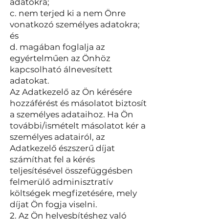
adatokra;
c. nem terjed ki a nem Önre
vonatkozó személyes adatokra;
és
d. magában foglalja az
egyértelműen az Önhöz
kapcsolható álnevesített
adatokat.
Az Adatkezelő az Ön kérésére
hozzáférést és másolatot biztosít
a személyes adataihoz. Ha Ön
további/ismételt másolatot kér a
személyes adatairól, az
Adatkezelő észszerű díjat
számíthat fel a kérés
teljesítésével összefüggésben
felmerülő adminisztratív
költségek megfizetésére, mely
díjat Ön fogja viselni.
2. Az Ön helyesbítéshez való