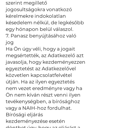
szerint megillető
jogosultságokra vonatkozó
kérelmekre indokolatlan
késedelem nélkül, de legkésőbb
egy hónapon belül válaszol.
7. Panasz benyújtásához való
jog
Ha Ön úgy véli, hogy a jogait
megsértették, az Adatkezelő azt
javasolja, hogy kezdeményezzen
egyeztetést az Adatkezelővel
közvetlen kapcsolatfelvétel
útján. Ha az ilyen egyeztetés
nem vezet eredményre vagy ha
Ön nem kíván részt venni ilyen
tevékenységben, a bírósághoz
vagy a NAIH-hoz fordulhat.
Bírósági eljárás
kezdeményezése esetén
dönthet úgy, hogy az eljárást a